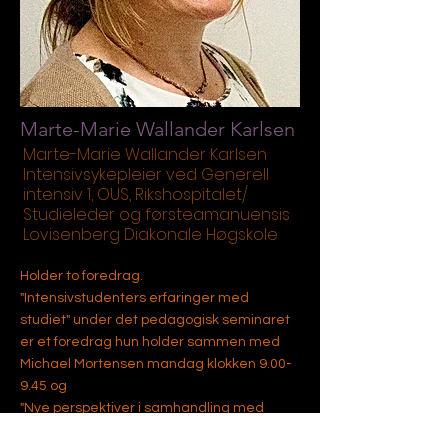
Marte-Marie Wallander Karlsen
Marte-Marie Wallander Karlsen
Intensivsykepleier ved Generell
intensiv 1, OUS, Rikshospitalet/
Studieleder og førsteamanuensis
Lovisenberg Diakonale Høgskole
Holder to foredrag.
"Intensivstudenters erfaringer med
studiet" under det pedagogisk seminaret
er et foredrag hun holder sammen med
Michael Mortensen mandag klokken 9.00-
9.45 og
"Nye perspektiver i samhandling med
våkne intensivpasienter- muligheter og