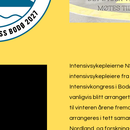
Intensivsykepleierne NS
intensivsykepleiere fra 
Intensivkongress i Bod
vanligvis blitt arrange
til vinteren årene fre
arrangeres i tett sama
Nordland, og forskning