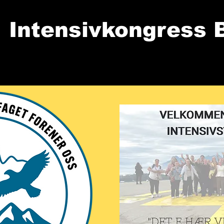
Intensivkongress 
ligere forelesninger
Utstille