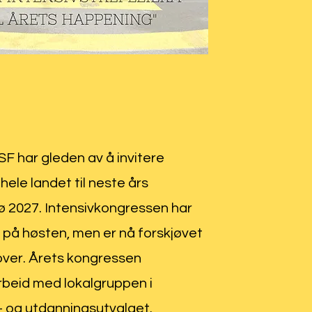
F har gleden av å invitere
hele landet til neste års
ø 2027. Intensivkongressen har
rt på høsten, men er nå forskjøvet
mover. Årets kongressen
rbeid med lokalgruppen i
- og utdanningsutvalget.